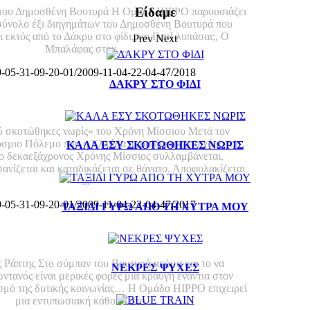
ΑΛΕΞΑΝΔ
Είδαμε
 του Δημοσθένη Βουτυρά Η Ομάδα ΗΙΡΡΟ παρουσιάζει
σύνολο έξι διηγημάτων του Δημοσθένη Βουτυρά που
Αλέξανδρ
 εκτός από το Δάκρυ στο φίδι, τα: Γιατί λυπάσαι;, Ο
Prev
Next
Μπαλάφας στον ...
ΤΑΞΙΔΙ 
9-05-31-09-20-01/2009-11-04-22-04-47/2018
ΧΥΤ
ΔΑΚΡΥ ΣΤΟ ΦΙΔΙ
 ΕΣΥ ΣΚΟΤΩΘΗΚΕΣ ΝΩΡΙΣ
&nbsp;Ταξί
χύτρ
ΝΕΚΡ
 σκοτώθηκες νωρίς» του Χρόνη Μίσσιου Μετά τον
σμιο Πόλεμο που η Ελλάδα παραδίνεται στο χάος του
ΚΑΛΑ ΕΣΥ ΣΚΟΤΩΘΗΚΕΣ ΝΩΡΙΣ
ο δεκαεξάχρονος Χρόνης Μίσσιος συλλαμβάνεται,
Νεκρές
σανίζεται και καταδικάζεται σε θάνατο. Αποφυλακίζεται
...
BLU
9-05-31-09-20-01/2009-11-04-22-04-47/2017
ΤΑΞΙΔΙ ΓΥΡΩ ΑΠΟ ΤΗ ΧΥΤΡΑ ΜΟΥ
Blue 
ΑΛΕΞΑΝΔΡΟΣ ΡΑΠΤΗΣ
ΣΚΟΤΩΝΟ
ΟΤΑΝ 
 Ράπτης Στο σύμπαν του Βουτυρά ακόμα και το να
ΝΕΚΡΕΣ ΨΥΧΕΣ
ντανός είναι μερικές φορές μια κραυγή ενάντια στον
σμό της δυτικής κοινωνίας… Η Ομάδα ΗΙΡΡΟ επιχειρεί
Σκοτώνουν
μια εντυπωσιακή κάθοδο στο ...
γερά