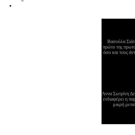
Βασούλα Σιάτρ
πρώτο της πρωτα
όσο και τους άν
/200
Άννα Σωτρίνη Δεν
ενδιαφέρει η πα
μικρή μετατ
/200