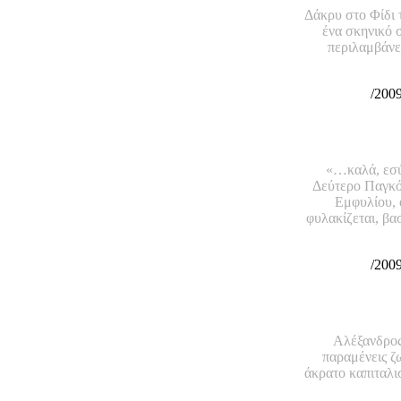
Δάκρυ στο Φίδι
ένα σκηνικό 
περιλαμβάνει
/200
ΚΑΛΑ
«…καλά, εσύ
Δεύτερο Παγκό
Εμφυλίου, 
φυλακίζεται, βα
/200
Αλέξανδρος
παραμένεις ζω
άκρατο καπιταλι