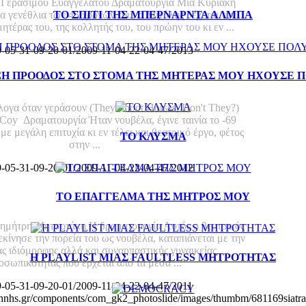
υ Γεράσιμου Ευαγγελάτου Δραματουργία Μια Κυριακή
τα γενέθλια των 45 χρόνων του, ο Μιχάλης δέχεται την
ΤΟ ΣΠΙΤΙ ΤΗΣ ΜΠΕΡΝΑΡΝΤΑ ΑΛΜΠΑ
ητέρας του, της κολλητής του, του πρώην του κι εν ...
9-05-31-09-20-01/2009-11-04-22-04-47/2013
ΞΗ ΠΡΟΟΔΟΣ ΣΤΟ ΣΤΟΜΑ ΤΗΣ ΜΗΤΕΡΑΣ ΜΟΥ ΗΧΟΥΣΕ 
ΥΝ Τ ΑΛΟΓΑ ΟΤΑΝ ΓΕΡΑΣΟΥΝ
λογα όταν γεράσουν (They Shoot Horses, Don't They?)
Coy Δραματουργία Ήταν νουβέλα, έγινε ταινία το -69
ε μεγάλη επιτυχία κι εν τέλει και θεατρικό έργο, φέτος
ΤΟ ΚΛΥΣΜΑ
στην ...
9-05-31-09-20-01/2009-11-04-22-04-47/2012
ΜΠΟΥΜΠΟΥ
ΤΟ ΕΠΑΓΓΕΛΜΑ ΤΗΣ ΜΗΤΡΟΣ ΜΟΥ
ημήτρη Μητσοτάκη Η δραματουργία Αυτός ο θεατρικός
κίνησε την πορεία του ως νουβέλα, καταπιάνεται με την
ας ιδιόμορφης αλλά και συναρπαστικής γυναικείας
Η PLAYLIST ΜΙΑΣ FAULTLESS ΜΗΤΡΟΤΗΤΑΣ
οσωπικότητας που έρχεται από τα μέσα ...
9-05-31-09-20-01/2009-11-04-22-04-47/2011
khnhs.gr/components/com_gk2_photoslide/images/thumbm/681169siatra