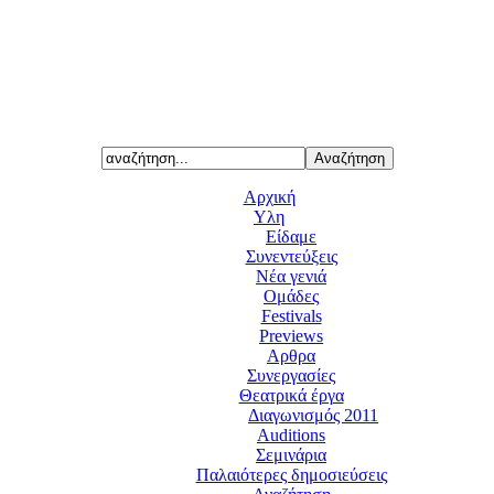
Αρχική
Υλη
Είδαμε
Συνεντεύξεις
Νέα γενιά
Ομάδες
Festivals
Previews
Αρθρα
Συνεργασίες
Θεατρικά έργα
Διαγωνισμός 2011
Auditions
Σεμινάρια
Παλαιότερες δημοσιεύσεις