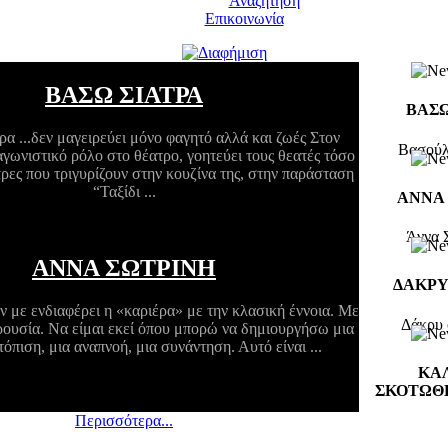
Αναζήτηση
Επικοινωνία
ΒΑΣΩ ΣΙΑΤΡΑ
ΒΑΣΩ
α ...δεν μαγειρεύει μόνο φαγητό αλλά και ζωές Στον
Βασούλα
γωνιστικό ρόλο στο θέατρο, γοητεύει τους θεατές τόσο
τρες που τριγυρίζουν στην κουζίνα της, στην παράσταση
“Ταξίδι ...
ΑΝΝΑ
9-05-31-09-20-01/2009-06-04-11-06-13/2020
Άννα Σ
ΑΝΝΑ ΣΩΤΡΙΝΗ
ΔΑΚΡΥ
 με ενδιαφέρει η «καριέρα» με την κλασική έννοια. Με
Δάκρυ σ
ρουσία. Να είμαι εκεί όπου μπορώ να δημιουργήσω μια
όπιση, μια αναπνοή, μια συνάντηση. Αυτό είναι ...
ΚΑ
9-05-31-09-20-01/2009-06-04-11-06-13/2019
ΣΚΟΤΩΘ
ΔΑΚΡΥ ΣΤΟ ΦΙΔΙ
Περισσότερα...
«…καλά, ε
νωρ