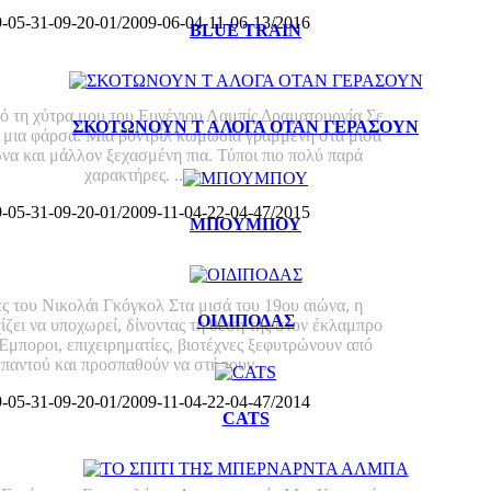
ΜΠΟ
9-05-31-09-20-01/2009-06-04-11-06-13/2016
BLUE TRAIN
Μπου
Ι ΓΥΡΩ ΑΠΟ ΤΗ ΧΥΤΡΑ ΜΟΥ
ό τη χύτρα μου του Ευγένιου Λαμπίς Δραματουργία Σε
ΣΚΟΤΩΝΟΥΝ Τ ΑΛΟΓΑ ΟΤΑΝ ΓΕΡΑΣΟΥΝ
 μια φάρσα. Μια βοντβίλ κωμωδία γραμμένη στα μισά
να και μάλλον ξεχασμένη πια. Τύποι πιο πολύ παρά
χαρακτήρες. ...
9-05-31-09-20-01/2009-11-04-22-04-47/2015
ΜΠΟΥΜΠΟΥ
ΝΕΚΡΕΣ ΨΥΧΕΣ
ς του Νικολάι Γκόγκολ Στα μισά του 19ου αιώνα, η
ΟΙΔΙΠΟΔΑΣ
ίζει να υποχωρεί, δίνοντας τη θέση της στον έκλαμπρο
Έμποροι, επιχειρηματίες, βιοτέχνες ξεφυτρώνουν από
παντού και προσπαθούν να στήσουν ...
9-05-31-09-20-01/2009-11-04-22-04-47/2014
CATS
BLUE TRAIN