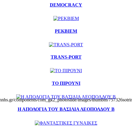
DEMOCRACY
ΡΕΚΒΙΕΜ
TRANS-PORT
ΤΟ ΠΙΡΟΥΝΙ
khnhs.gr/components/com_gk2_photoslide/images/thumbm/757326sotrin
Η ΑΠΟΛΟΓΙΑ ΤΟΥ ΒΑΣΙΛΙΑ ΛΕΟΠΟΛΔΟΥ Β