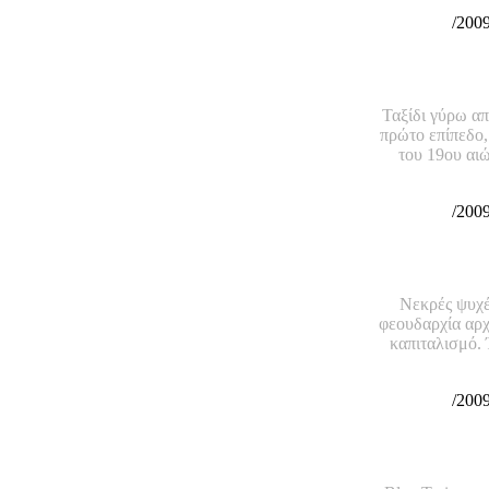
/200
ΤΑΞΙΔ
Ταξίδι γύρω απ
πρώτο επίπεδο,
του 19ου αιώ
/200
Νεκρές ψυχέ
φεουδαρχία αρχ
καπιταλισμό. 
/200