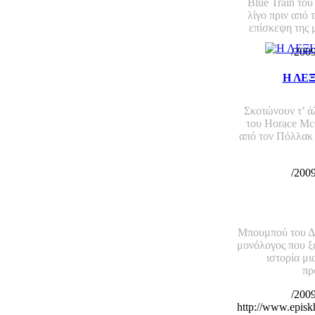
Blue Train το
λίγο πριν από 
επίσκεψη της μ
/200
Η ΛΕ
ΣΚΟΤΩΝΟ
Σκοτώνουν τ’ ά
του Horace Mc
από τον Πόλλακ μ
/200
Μπουμπού του Δ
μονόλογος που ξε
ιστορία μι
πρ
/200
http://www.epis