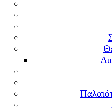
Θ
Δι
Παλαιότ