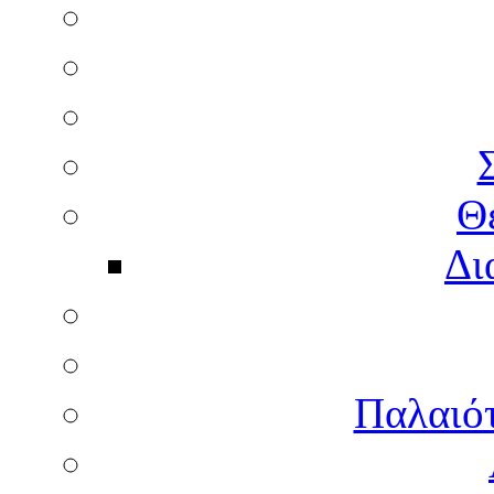
Θ
Δι
Παλαιότ