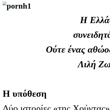
Η Ελλάδ
συνειδητ
Ούτε ένας αθώος
Λιλή Ζω
Η υπόθεση
Δύο ιστορίες «της Χούντας»